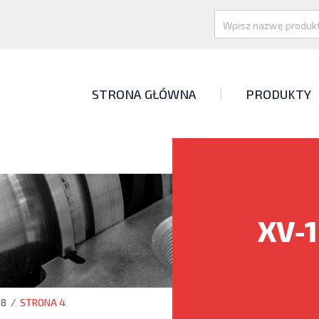
STRONA GŁÓWNA
PRODUKTY
XV-1
68
/
STRONA 4