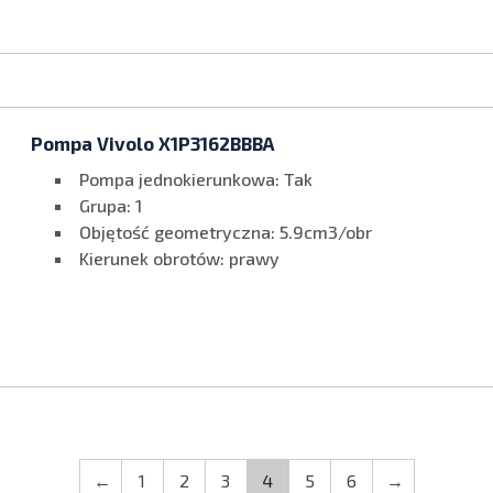
Pompa Vivolo X1P3162BBBA
Pompa jednokierunkowa: Tak
Grupa: 1
Objętość geometryczna: 5.9cm3/obr
Kierunek obrotów: prawy
←
1
2
3
4
5
6
→