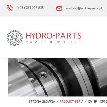
(+48) 783 968 835
I
kontakt@hydro-parts.pl
STRONA GŁÓWNA
/
PRODUCT SERIA
/
XV-1P - XP1