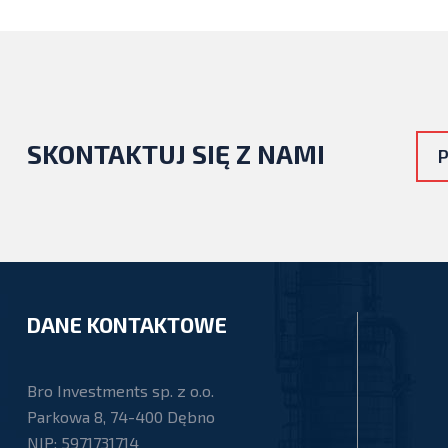
SKONTAKTUJ SIĘ Z NAMI
P
DANE KONTAKTOWE
Bro Investments sp. z o.o.
Parkowa 8, 74-400 Dębno
NIP: 5971731714